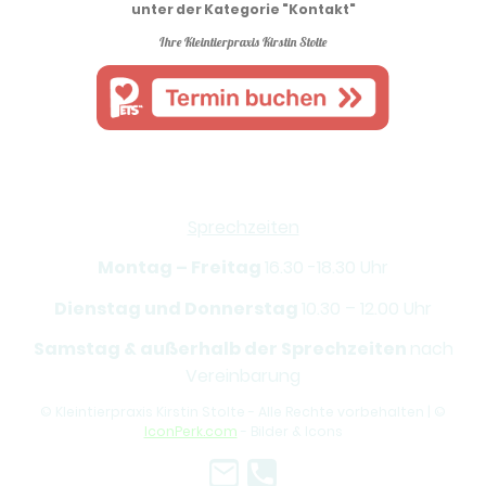
unter der Kategorie "Kontakt"
Ihre Kleintierpraxis Kirstin Stolte
Sprechzeiten
Montag – Freitag
16.30 -18.30 Uhr
Dienstag und Donnerstag
10.30 – 12.00 Uhr
Samstag & außerhalb der Sprechzeiten
nach
Vereinbarung
© Kleintierpraxis Kirstin Stolte - Alle Rechte vorbehalten | ©
IconPerk.com
- Bilder & Icons