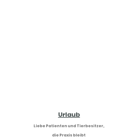
ausgestatteten Praxis für
Hunde, Katzen und
Heimtiere willkommen zu
heißen!
Urlaub
Liebe Patienten und Tierbesitzer,
die Praxis bleibt